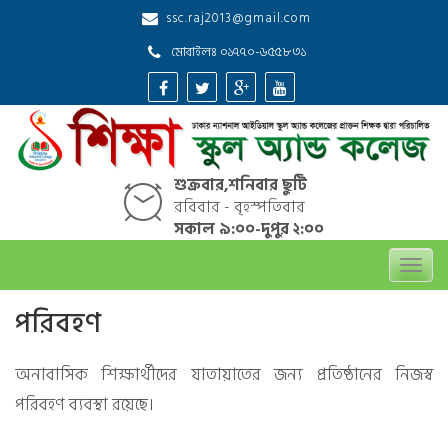
Skip
ssc.raj2013@gmail.com
to
content
মোবাইলঃ ০১৭৭০-৬৫৫৮৩১
শুক্রবার,শনিবার ছুটি
রবিবার - বৃহস্পতিবার
সকাল ৯:০০-দুপুর ২:০০
Toggl
navig
পরিবহণ
অনাবাসিক শিক্ষার্থীদের যাতায়াতের জন্য প্রতিষ্ঠানের নিজস্ব
পরিবহণ ব্যবস্থা রয়েছে।